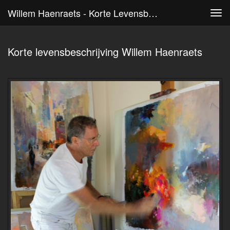
Willem Haenraets - Korte Levensbeschrijving Willem Haenraets
Tog
navi
Korte levensbeschrijving Willem Haenraets