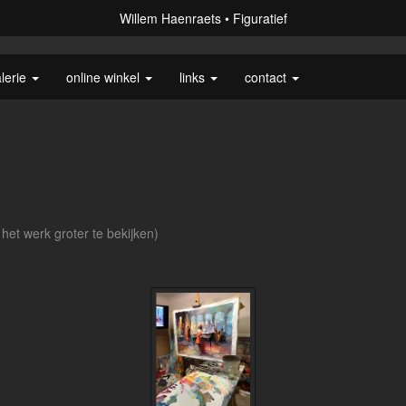
Willem Haenraets
Figuratief
lerie
online winkel
links
contact
 het werk groter te bekijken)