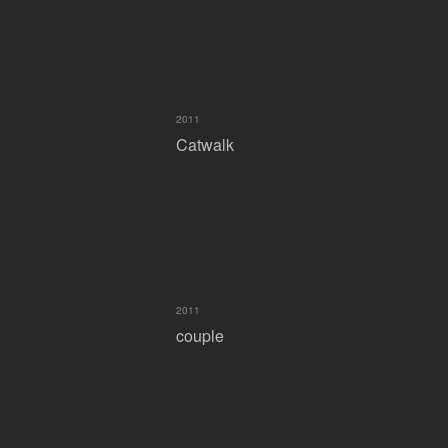
2011
Catwalk
2011
couple