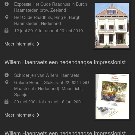
Expositie Het Oude Raadhuis in Burch
Haamsteden prov, Zeeland
Het Oude Raadhuis, Ring 6, Burgh
Haamsteden, Nederland
12 juni 2010 tot en met 20 juni 2010
Meer informatie
Willem Haenraets een hedendaagse Impressionist
Schilderijen van Willem Haenraets
Galerie Renoir, Stokstraat 22, 6211 GD
Maastricht ( Nederland), Maastricht,
Spanje
20 mei 2001 tot en met 16 juni 2001
Meer informatie
Willem Haenraets een hedendaagse Impressionist