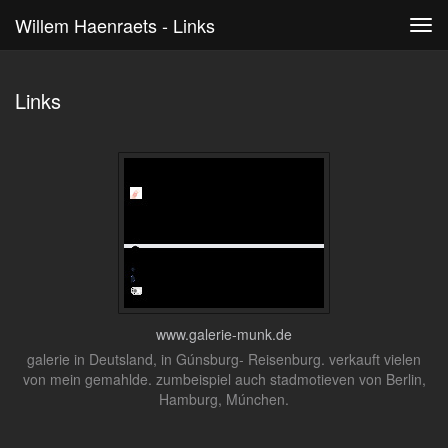
Willem Haenraets - Links
Tog
navi
Links
www.galerie-munk.de
galerie in Deutsland, in Gúnsburg- Reisenburg. verkauft vielen
von mein gemahlde. zumbeispiel auch stadmotieven von Berlin,
Hamburg, Múnchen.