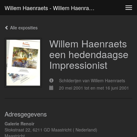
Willem Haenraets - Willem Haenraets Een Hedendaagse Impressionist
Tog
navi
Alle exposities
Willem Haenraets
een hedendaagse
Impressionist
Schilderijen van Willem Haenraets
20 mei 2001 tot en met 16 juni 2001
Adresgegevens
Galerie Renoir
Stokstraat 22, 6211 GD Maastricht ( Nederland)
Maastricht