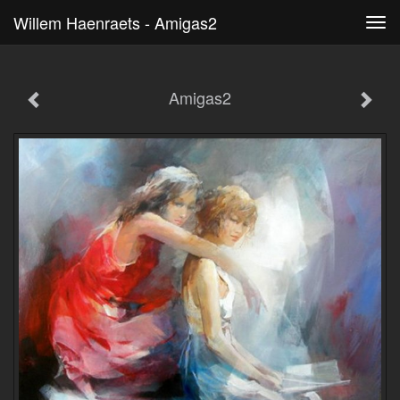
Willem Haenraets - Amigas2
Tog
navi
Amigas2