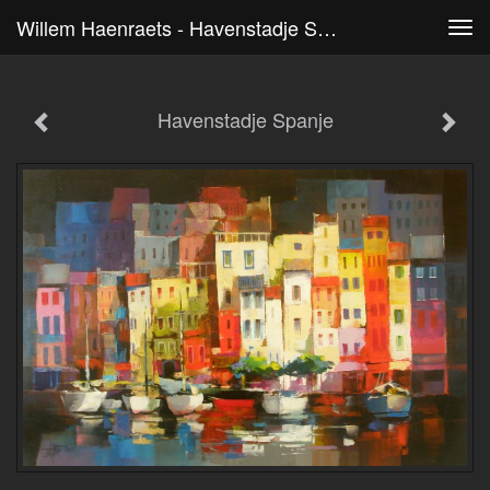
Willem Haenraets - Havenstadje Spanje
Tog
navi
Havenstadje Spanje