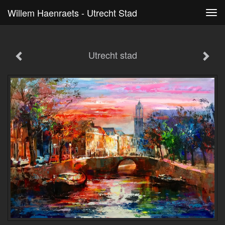
Willem Haenraets - Utrecht Stad
Tog
navi
Utrecht stad