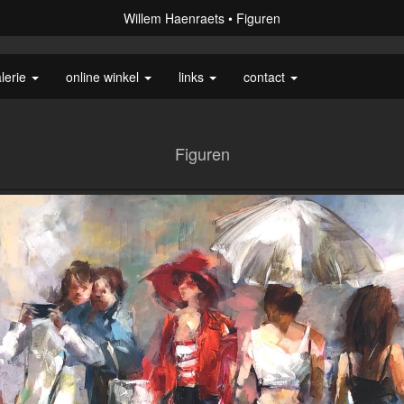
Willem Haenraets
Figuren
lerie
online winkel
links
contact
Figuren