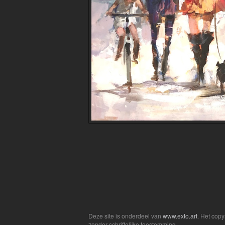
Deze site is onderdeel van
www.exto.art
. Het cop
zonder schriftelijke toestemming.