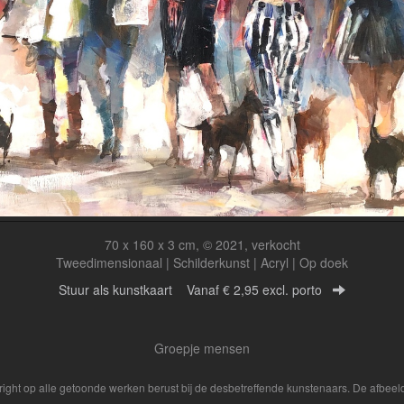
70 x 160 x 3 cm, © 2021, verkocht
Tweedimensionaal | Schilderkunst | Acryl | Op doek
Stuur als kunstkaart
Vanaf € 2,95 excl. porto
Groepje mensen
yright op alle getoonde werken berust bij de desbetreffende kunstenaars. De afbe