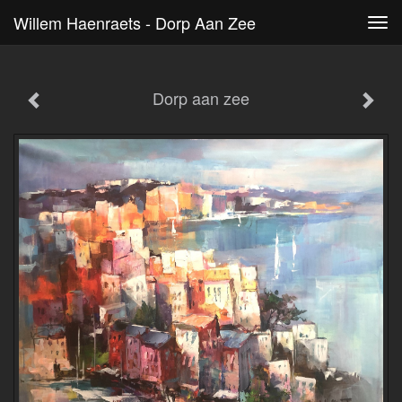
Willem Haenraets - Dorp Aan Zee
Tog
navi
Dorp aan zee