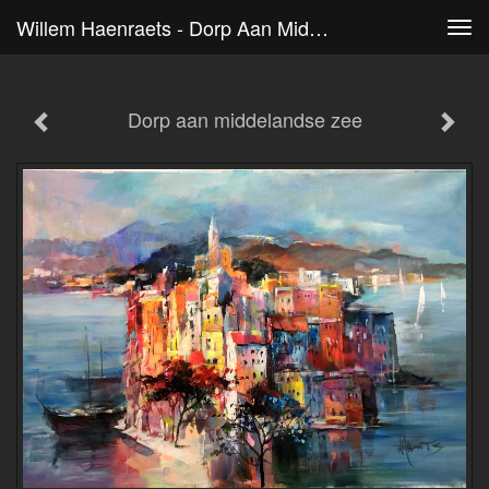
Willem Haenraets - Dorp Aan Middelandse Zee
Tog
navi
Dorp aan middelandse zee