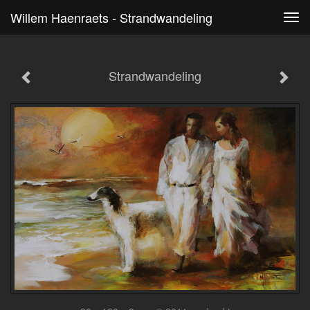
Willem Haenraets - Strandwandeling
Tog
navi
Strandwandeling