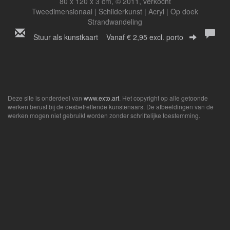
80 x 120 x 3 cm, © 2011, verkocht
Tweedimensionaal | Schilderkunst | Acryl | Op doek
Strandwandeling
Stuur als kunstkaart
Vanaf € 2,95 excl. porto
Deze site is onderdeel van
www.exto.art
. Het copyright op alle getoonde
werken berust bij de desbetreffende kunstenaars. De afbeeldingen van de
werken mogen niet gebruikt worden zonder schriftelijke toestemming.