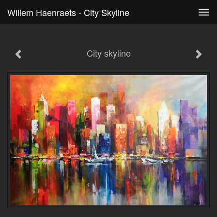
Willem Haenraets - City Skyline
Tog
navi
City skyline