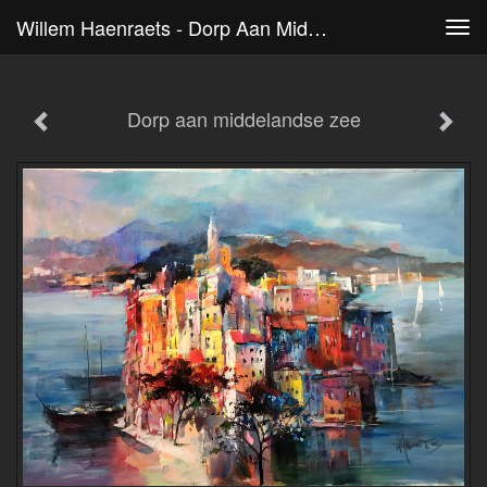
Willem Haenraets - Dorp Aan Middelandse Zee
Tog
navi
Dorp aan middelandse zee